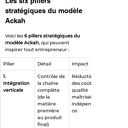
Les six piliers 
stratégiques du modèle 
Ackah
Voici les 
6 piliers stratégiques du 
modèle Ackah
, qui peuvent 
inspirer tout entrepreneur :
Pilier
Détail
Impact
1. 
Contrôle de 
Réduction 
Intégration 
la chaîne 
des coûts, 
verticale
complète 
qualité 
(de la 
maîtrisée, 
matière 
indépendan
première 
ce
au produit 
final)