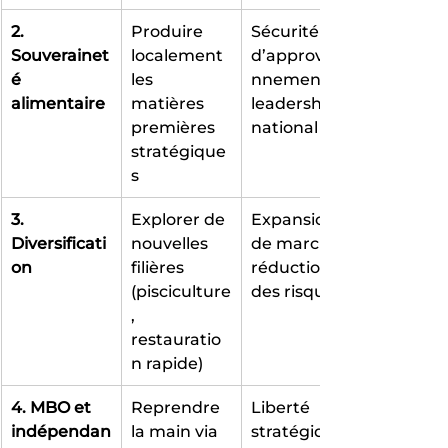
2. 
Produire 
Sécurité 
Souverainet
localement 
d’approvisio
é 
les 
nnement, 
alimentaire
matières 
leadership 
premières 
national
stratégique
s
3. 
Explorer de 
Expansion 
Diversificati
nouvelles 
de marché, 
on
filières 
réduction 
(pisciculture
des risques
, 
restauratio
n rapide)
4. MBO et 
Reprendre 
Liberté 
indépendan
la main via 
stratégique,