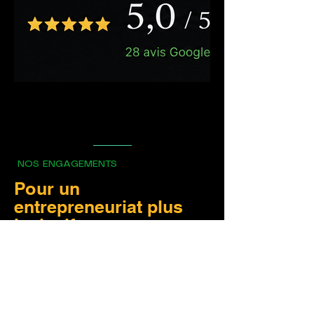
NOS ENGAGEMENTS
Pour un
entrepreneuriat plus
inclusif
DOKUNVI means “
child of
wealth
” and we exist to help
African entrepreneurs thrive,