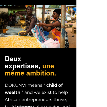
Deux
expertises,
une
même ambition.
DOKUNVI means “
child of
wealth
” and we exist to help
African entrepreneurs thrive,
build
strong
value chains and