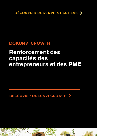
(food, care, beauty)?
DÉCOUVRIR DOKUNVI IMPACT LAB
DOKUNVI GROWTH
Renforcement des
capacités des
entrepreneurs et des PME
✔️ Do you sell an Afro product
(food, care, beauty)?
DÉCOUVRIR DOKUNVI GROWTH