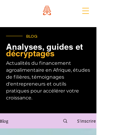
BLOG
Analyses, guides et
décryptages
Actualités du financement
agroalimentaire en Afrique, études
de filières, témoignages
d'entrepreneurs et outils
pratiques pour accélérer votre
croissance.
Blog
S'inscrire