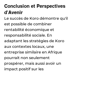
Conclusion et Perspectives 
d'Avenir
Le succès de Koro démontre qu'il 
est possible de combiner 
rentabilité économique et 
responsabilité sociale. En 
adaptant les stratégies de Koro 
aux contextes locaux, une 
entreprise similaire en Afrique 
pourrait non seulement 
prospérer, mais aussi avoir un 
impact positif sur les 
communautés locales et 
l'environnement. Avec un marché 
en croissance pour les produits 
alimentaires naturels et éthiques, 
le potentiel pour un "Koro 
africain" est immense. En mettant 